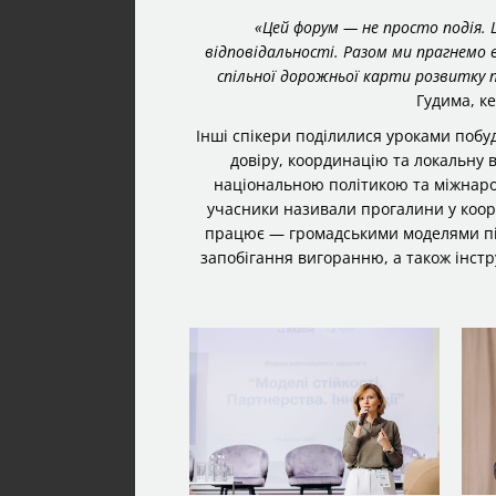
«Цей форум — не просто подія. 
відповідальності. Разом ми прагнемо в
спільної дорожньої карти розвитку п
Гудима, к
Інші спікери поділилися уроками побу
довіру, координацію та локальну
національною політикою та міжнар
учасники називали прогалини у коорд
працює — громадськими моделями пі
запобігання вигоранню, а також інст