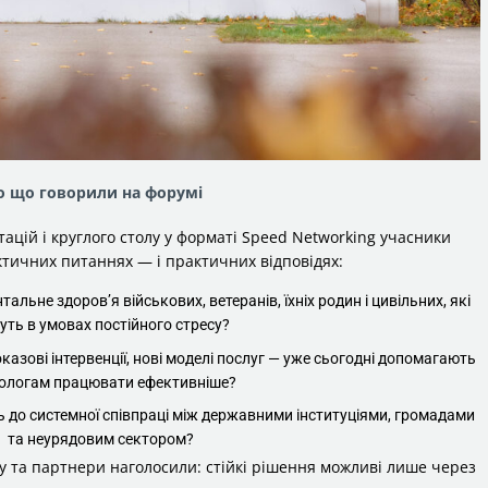
о що говорили на форумі
тацій і круглого столу у форматі Speed Networking учасники
тичних питаннях — і практичних відповідях:
льне здоров’я військових, ветеранів, їхніх родин і цивільних, які
уть в умовах постійного стресу?
оказові інтервенції, нові моделі послуг — уже сьогодні допомагають
ологам працювати ефективніше?
ь до системної співпраці між державними інституціями, громадами
та неурядовим сектором?
ту та партнери наголосили: стійкі рішення можливі лише через