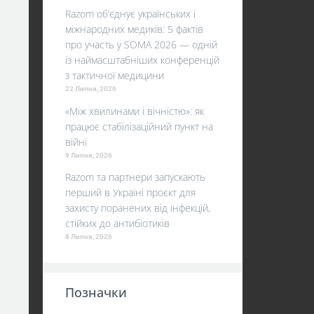
Razom об’єднує українських і
міжнародних медиків: 5 фактів
про участь у SOMA 2026 — одній
із наймасштабніших конференцій
з тактичної медицини
22 Липня, 2026
«Між хвилинами і вічністю»: як
працює стабілізаційний пункт на
війні
9 Липня, 2026
Razom та партнери запускають
перший в Україні проєкт для
захисту поранених від інфекцій,
стійких до антибіотиків
8 Липня, 2026
Позначки