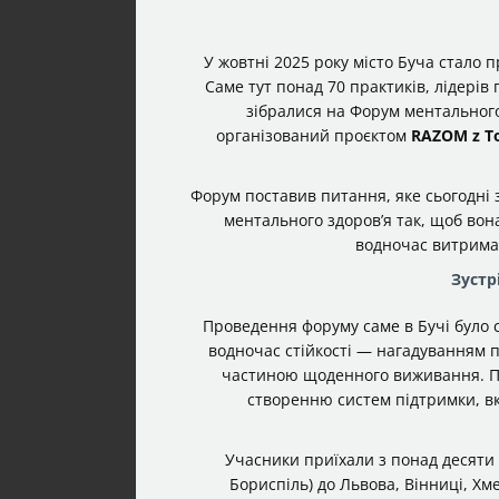
У жовтні 2025 року місто Буча стало 
Саме тут понад 70 практиків, лідерів 
зібралися на Форум ментальног
організований проєктом
RAZOM z T
Форум поставив питання, яке сьогодні з
ментального здоров’я так, щоб вона
водночас витрима
Зустрі
Проведення форуму саме в Бучі було 
водночас стійкості — нагадуванням п
частиною щоденного виживання. Про
створенню систем підтримки, вк
Учасники приїхали з понад десяти 
Бориспіль) до Львова, Вінниці, Хм