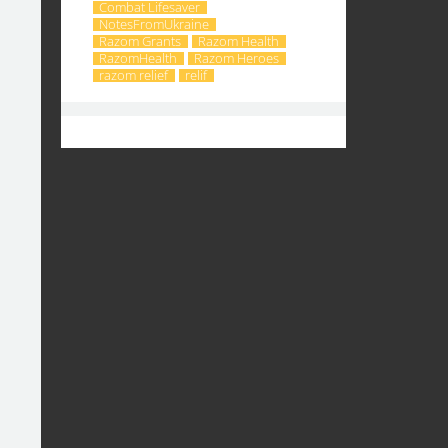
Combat Lifesaver
NotesFromUkraine
Razom Grants
Razom Health
RazomHealth
Razom Heroes
razom relief
relif