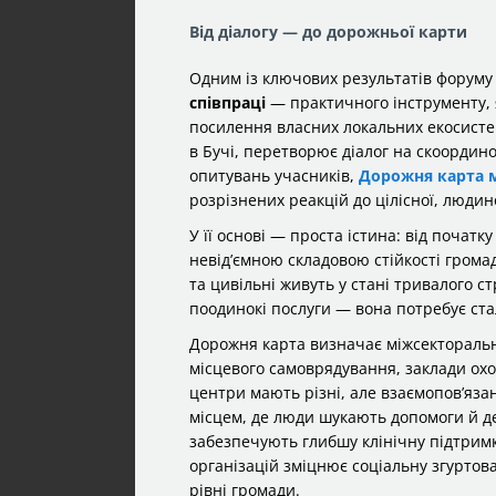
Від діалогу — до дорожньої карти
Одним із ключових результатів форум
співпраці
— практичного інструменту, 
посилення власних локальних екосисте
в Бучі, перетворює діалог на скоордино
опитувань учасників,
Дорожня карта м
розрізнених реакцій до цілісної, люди
У її основі — проста істина: від почат
невід’ємною складовою стійкості грома
та цивільні живуть у стані тривалого ст
поодинокі послуги — вона потребує стал
Дорожня карта визначає міжсекторальн
місцевого самоврядування, заклади охор
центри мають різні, але взаємопов’яз
місцем, де люди шукають допомоги й де
забезпечують глибшу клінічну підтримк
організацій зміцнює соціальну згуртова
рівні громади.