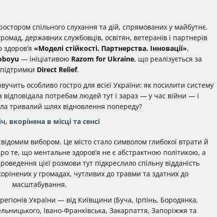
простором спільного слухання та дій, спрямованих у майбутнє.
громад, державних службовців, освітян, ветеранів і партнерів
о здоров’я
«Моделі стійкості. Партнерства. Інновації»
,
oboyu
— ініціативою
Razom for Ukraine
, що реалізується за
підтримки
Direct Relief
.
вучить особливо гостро для всієї України: як посилити систему
 відповідала потребам людей тут і зараз — у час війни — і
ла тривалий шлях відновлення попереду?
ч, вкорінена в місці та сенсі
свідомим вибором. Це місто стало символом глибокої втрати й
ро те, що ментальне здоров’я не є абстрактною політикою, а
ведення цієї розмови тут підкреслило спільну відданість
орінених у громадах, чутливих до травми та здатних до
масштабування.
регіонів України — від Київщини (Буча, Ірпінь, Бородянка,
ельницького, Івано-Франківська, Закарпаття, Запоріжжя та