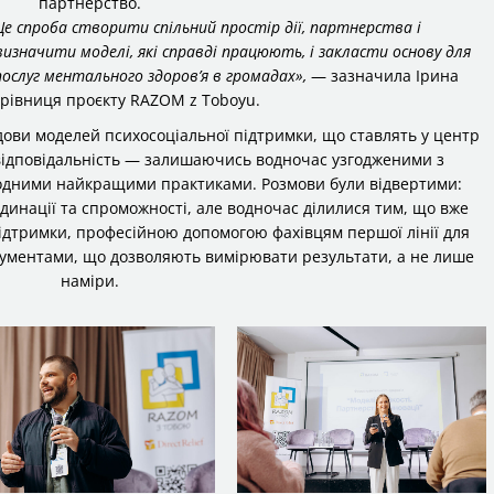
партнерство.
Це спроба створити спільний простір дії, партнерства і
изначити моделі, які справді працюють, і закласти основу для
ослуг ментального здоров’я в громадах»,
— зазначила Ірина
ерівниця проєкту RAZOM z Toboyu.
дови моделей психосоціальної підтримки, що ставлять у центр
 відповідальність — залишаючись водночас узгодженими з
одними найкращими практиками. Розмови були відвертими:
инації та спроможності, але водночас ділилися тим, що вже
дтримки, професійною допомогою фахівцям першої лінії для
рументами, що дозволяють вимірювати результати, а не лише
наміри.