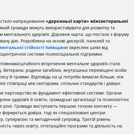
у стало напрацювання
«дорожньої карти» міжсекторальної
який громади можуть використовувати для розвитку та
м ментального здоров’я. Дорожня карта, що постала з форуму
вану дію. Розроблена на основі дискусій, панелей та
ентальної стійкості Київщини
окреслює шлях від
ноцентричної системи психосоціальної підтримки.
ку повномасштабного вторгнення ментальне здоров’я стало
д. Ветерани, родини загиблих, внутрішньо переміщені особи
ресу й травми. Відповідь на ці потреби вимагає більше, ніж
ої співпраці між секторами, спільних стандартів і довіри.
е партнерство як фундамент ефективної системи. Органи
они здоров’я й освіти, громадські організації та психологічні
ані ролі. Громади виступають першою точкою контакту —
 формується довіра, тоді як спеціалізовані центри
у, супервізію та методичний супровід. Третій рівень
ність через освіту, інтеграційні програми та діяльність на