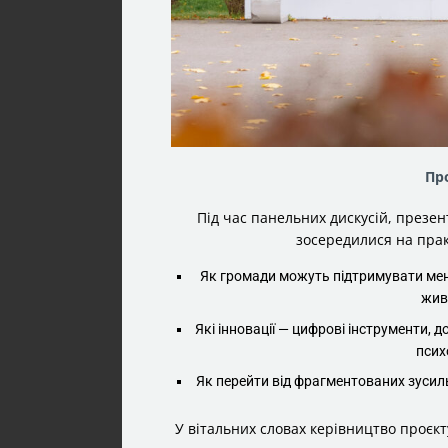
Пр
Під час панельних дискусій, презен
зосередилися на прак
Як громади можуть підтримувати мента
жив
Які інновації — цифрові інструменти, д
псих
Як перейти від фрагментованих зусил
У вітальних словах керівництво проєк