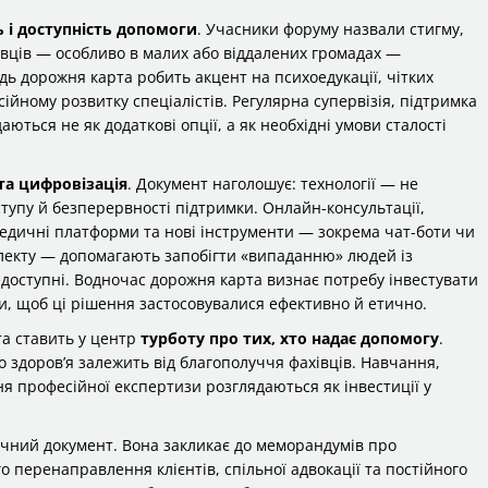
ь і доступність допомоги
. Учасники форуму назвали стигму,
івців — особливо в малих або віддалених громадах —
дь дорожня карта робить акцент на психоедукації, чітких
ному розвитку спеціалістів. Регулярна супервізія, підтримка
ються не як додаткові опції, а як необхідні умови сталості
 та цифровізація
. Документ наголошує: технології — не
тупу й безперервності підтримки. Онлайн-консультації,
медичні платформи та нові інструменти — зокрема чат-боти чи
лекту — допомагають запобігти «випаданню» людей із
едоступні. Водночас дорожня карта визнає потребу інвестувати
ри, щоб ці рішення застосовувалися ефективно й етично.
а ставить у центр
турботу про тих, хто надає допомогу
.
о здоров’я залежить від благополуччя фахівців. Навчання,
ння професійної експертизи розглядаються як інвестиції у
чний документ. Вона закликає до меморандумів про
 перенаправлення клієнтів, спільної адвокації та постійного