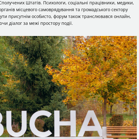
получених Штатів. Психологи, соціальні працівники, медики,
органів місцевого самоврядування та громадського сектору
 бути присутнім особисто, форум також транслювався онлайн,
и діалог за межі простору події.