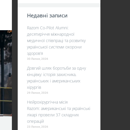
Недавні записи
Razom Co-Pilot Alumni:
десятиріччя міжнародної
медичної співпраці та розвитку
української системи охорони
здоров’я
30 Липня, 2026
Довгий шлях боротьби за одну
кінцівку: історія захисника,
українських і американських
хірургів
29 Липня, 2026
Нейрохірургічна місія
Razom: американські та українські
лікарі провели 37 складних
операцій
23 Липня, 2026