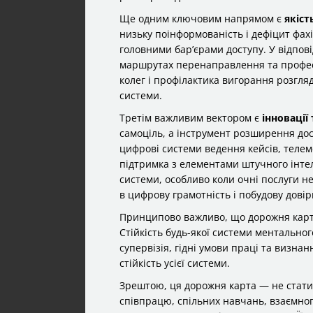
Ще одним ключовим напрямом є
якіст
низьку поінформованість і дефіцит фах
головними бар’єрами доступу. У відпові
маршрутах перенаправлення та професій
колег і профілактика вигорання розгляда
системи.
Третім важливим вектором є
інновації
самоціль, а інструмент розширення дос
цифрові системи ведення кейсів, теле
підтримка з елементами штучного інте
системи, особливо коли очні послуги н
в цифрову грамотність і побудову дові
Принципово важливо, що дорожня карт
Стійкість будь-якої системи ментальног
супервізія, гідні умови праці та визна
стійкість усієї системи.
Зрештою, ця дорожня карта — не стати
співпрацю, спільних навчань, взаємного