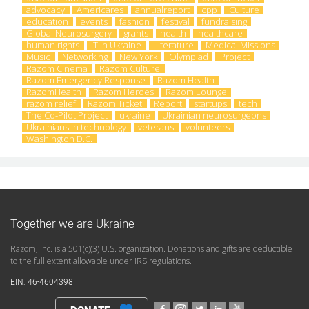
advocacy
Americares
annualreport
cpp
Culture
education
events
fashion
festival
fundraising
Global Neurosurgery
grants
health
healthcare
human rights
IT in Ukraine
Literature
Medical Missions
Music
Networking
New York
Olympiad
Project
Razom Cinema
Razom Culture
Razom Emergency Response
Razom Health
RazomHealth
Razom Heroes
Razom Lounge
razom relief
Razom Ticket
Report
startups
tech
The Co-Pilot Project
ukraine
Ukrainian neurosurgeons
Ukrainians in technology
veterans
volunteers
Washington D.C.
Together we are Ukraine
Razom, Inc. is a 501(c)(3) U.S. organization. Donations and gifts are deductible
to the full extent allowable under IRS regulations.
EIN: 46-4604398