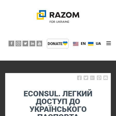
EN
UA
DONATE
ABOUT US
PROGRAMS
EVENTS
ECONSUL. ЛЕГКИЙ
PRESS CENTER
ДОСТУП ДО
УКРАЇНСЬКОГО
SUPPORT KIDS