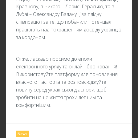
Кравцову, в Чикаго – Ларисі Герасько, та в
Дубаї – Олександру Балануці за плідну
співпрацю і за те, що побачили потенціал і
працюють над покращенням досвіду українців
за кордоном.
Отже, ласкаво просимо до епохи
електронного уряду та онлайн бронювання!
Використовуйте платформу для поновлення
власного паспорта та розповсюджуйте
новину серед української діаспори, щоб
зробити наше життя трохи легшим та
комфортнішим.
News