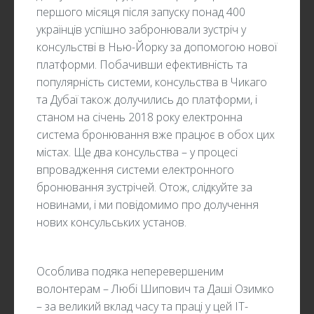
першого місяця після запуску понад 400
українців успішно забронювали зустріч у
консульстві в Нью-Йорку за допомогою нової
платформи. Побачивши ефективність та
популярність системи, консульства в Чикаго
та Дубаї також долучились до платформи, і
станом на січень 2018 року електронна
система бронювання вже працює в обох цих
містах. Ще два консульства – у процесі
впровадження системи електронного
бронювання зустрічей. Отож, слідкуйте за
новинами, і ми повідомимо про долучення
нових консульських установ.
Особлива подяка неперевершеним
волонтерам – Любі Шипович та Даші Озимко
– за великий вклад часу та праці у цей ІТ-