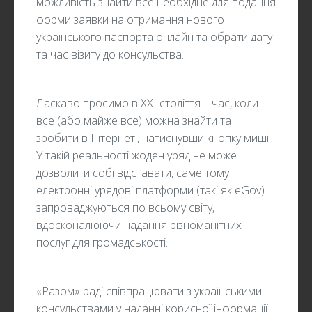
можливість знайти все необхідне для подання
форми заявки на отримання нового
українського паспорта онлайн та обрати дату
та час візиту до консульства.
Ласкаво просимо в XXI століття – час, коли
все (або майже все) можна знайти та
зробити в Інтернеті, натиснувши кнопку миші.
У такій реальності жоден уряд не може
дозволити собі відставати, саме тому
електронні урядові платформи (такі як eGov)
запроваджуються по всьому світу,
вдосконалюючи надання різноманітних
послуг для громадськості.
«Разом» раді співпрацювати з українськими
консульствами у наданні корисної інформації